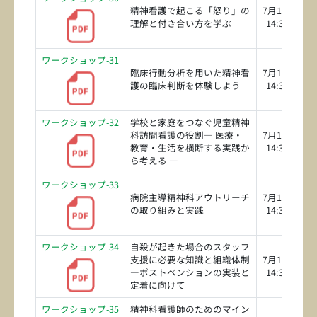
精神看護で起こる「怒り」の
7月19日（日
理解と付き合い方を学ぶ
14:30～16:0
ワークショップ-31
臨床行動分析を用いた精神看
7月19日（日
護の臨床判断を体験しよう
14:30～16:0
ワークショップ-32
学校と家庭をつなぐ児童精神
科訪問看護の役割― 医療・
7月19日（日
教育・生活を横断する実践か
14:30～16:0
ら考える ―
ワークショップ-33
病院主導精神科アウトリーチ
7月19日（日
の取り組みと実践
14:30～16:0
ワークショップ-34
自殺が起きた場合のスタッフ
支援に必要な知識と組織体制
7月19日（日
―ポストベンションの実装と
14:30～16:0
定着に向けて
ワークショップ-35
精神科看護師のためのマイン