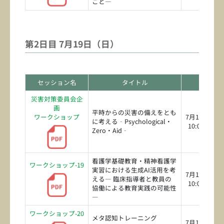
こと―
第2日目 7月19日（日）
セッション名
タイトル
日時
災害対策委員会企
画
平時からの災害の備えをとも
ワークショップ
7月19日（日
に考える‐Psychological・
10:00～11:3
Zero・Aid‐
看護学基礎教育・精神看護学
ワークショップ-19
実習における生成AI活用を考
7月19日（日
える― 臨床指導者と教員の
10:00～11:3
協働による教育実践の可能性
―
ワークショップ-20
メタ認知トレーニング
7月19日（日