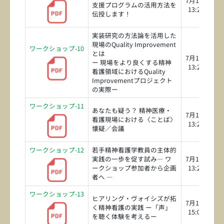
7月18日（土
支援プログラムの活用方法を
13:20～14:5
伝授します！
実装研究の方法論を活用した
現場のQuality Improvement
ワークショップ-10
とは
7月18日（土
ー 現場をより良くする精神
13:20～14:5
看護領域におけるQuality
Improvementプロジェクト
の実際ー
ワークショップ-11
あなたも疑う？ 精神医療・
7月18日（土
看護現場における〈ことば〉
13:20～14:5
懐疑／会議
ワークショップ-12
若手精神看護学教員の主体的
実践の一歩を促す試み― ワ
7月18日（土
ークショップ参加者から企画
13:20～14:5
者へ ―
ワークショップ-13
ヒアリング・ヴォイシズが拓
7月18日（土
く精神看護の実践 ー「声」
15:00～16:3
を聴く体験を考えるー