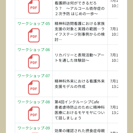
7月18日（土
看護師は何ができるだろ
10:30～12:0
う？ ～アルコール依存症の
２次予防 はじめの一歩～
ワークショップ-05
精神科訪問看護における家族
支援の対象と実践の範囲―ラ
7月18日（土
イフステージ別事例からの検
10:30～12:0
討―
ワークショップ-06
リカバリーと表現活動～アー
7月18日（土
トを通した体験談～
10:30～12:0
ワークショップ-07
精神科外来における看護外来
7月18日（土
支援モデルの作成
13:20～14:5
ワークショップ-08
第4回インクルーシブCafe
患者虐待防止のために精神科
7月18日（土
医療におけるモヤモヤについ
13:20～14:5
て話しましょう
ワークショップ-09
効果の確認された摂食症母親