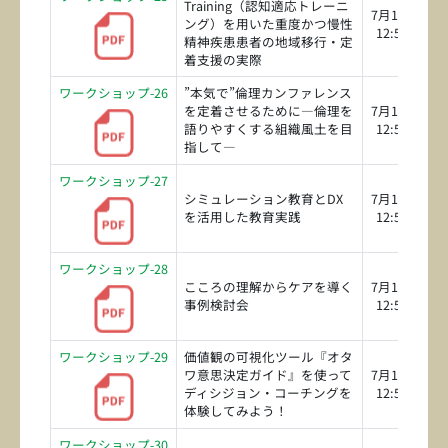
Training（認知適応トレーニ
7月19日（日
ング）を用いた重度かつ慢性
12:50～14:2
精神疾患患者の地域移行・定
着支援の実際
ワークショップ-26
”本気で”倫理カンファレンス
を定着させるために―倫理を
7月19日（日
語りやすくする組織風土を目
12:50～14:2
指して―
ワークショップ-27
シミュレーション教育とDX
7月19日（日
を活用した教育実践
12:50～14:2
ワークショップ-28
こころの理解からケアを導く
7月19日（日
事例検討会
12:50～14:2
ワークショップ-29
価値観の可視化ツール『オタ
ワ意思決定ガイド』を使って
7月19日（日
ディシジョン・コーチングを
12:50～14:2
体験してみよう！
ワークショップ-30