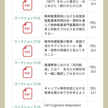
（MCT）をもっと身近に―は
10:00～11:3
じめかた・続けかたの工夫
精神看護領域における高度実
ワークショップ-21
践看護事例検討会－事例を通
7月19日（日
じて精神看護専門看護師の思
10:00～11:3
考と判断のプロセスを可視化
するー
ワークショップ-22
精神保健看護の教育・実践で
活かすデジタルツール―教
7月19日（日
育・研修の現場から見えてき
10:00～11:3
たこと―
ワークショップ-23
看護教育における「共同創
7月19日（日
造」とは？ あなたの現在地
10:00～11:3
を一緒に確認してみませんか
ワークショップ-24
ギャンブル等依存症における
7月19日（日
家族支援のあり方を考えよう
12:50～14:2
CAT-Cognitive Adaptation
ワークショップ-25