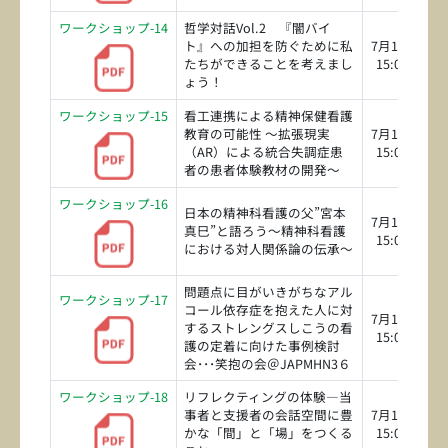
ワークショップ-14
哲学対話Vol.2 『闇バイ
ト』への加担を防ぐために私
7月18日（土
たちができることを考えまし
15:00～16:3
ょう！
ワークショップ-15
看工連携による精神保健看護
教育の可能性 ～拡張現実
7月18日（土
（AR）による統合失調症患
15:00～16:3
者の患者体験教材の開発～
ワークショップ-16
日本の精神科看護の父”宮本
7月18日（土
真巳”と語ろう～精神科看護
15:00～16:3
における対人関係論の伝承～
問題点に目がいきがちなアル
ワークショップ-17
コール依存症を抱えた人に対
7月18日（土
するストレングスしこうの看
15:00～16:3
護の定着に向けた事例検討
会･･･笑抱の会＠JAPMHN3６
ワークショップ-18
リフレクティングの体験―当
事者と支援者の会話空間に豊
7月18日（土
かな「間」と「場」をつくる
15:00～16:3