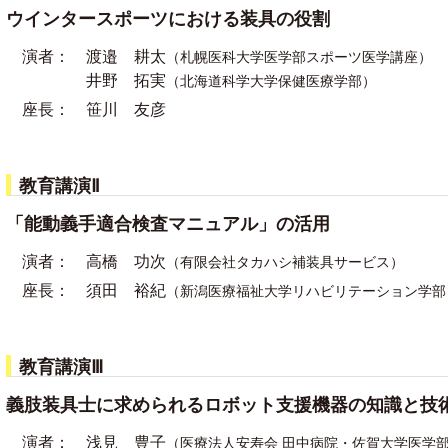
ウインタースポーツにおける装具の役割
演者：
渡邉 耕太
（札幌医科大学医学部スポーツ医学講座）
井野 拓実
（北海道科学大学保健医療学部）
座長：
笹川 友彦
教育講演Ⅱ
「能動義手適合検査マニュアル」の活用
演者：
高橋 功次
（有限会社タカハシ補装具サービス）
座長：
須田 裕紀
（新潟医療福祉大学リハビリテーション学部
教育講演Ⅲ
義肢装具士に求められるロボット支援機器の知識と技
演者：
浅見 豊子
（医療法人安寿会 田中病院・佐賀大学医学