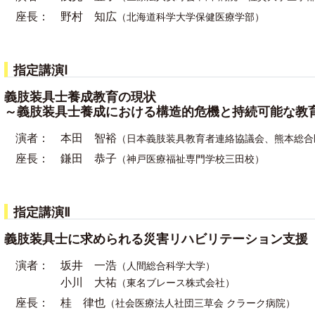
座長：
野村 知広
（北海道科学大学保健医療学部）
指定講演Ⅰ
義肢装具士養成教育の現状
～義肢装具士養成における構造的危機と持続可能な教
演者：
本田 智裕
（日本義肢装具教育者連絡協議会、熊本総合
座長：
鎌田 恭子
（神戸医療福祉専門学校三田校）
指定講演Ⅱ
義肢装具士に求められる災害リハビリテーション支援
演者：
坂井 一浩
（人間総合科学大学）
小川 大祐
（東名ブレース株式会社）
座長：
桂 律也
（社会医療法人社団三草会 クラーク病院）