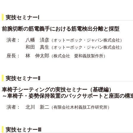
実技セミナーⅠ
前腕切断の筋電義手における筋電検出分離と採型
演者：
八幡 済彦
（オットーボック・ジャパン株式会社）
和田 真生
（オットーボック・ジャパン株式会社）
座長：
林 伸太郎
（株式会社 愛和義肢製作所）
実技セミナーⅡ
車椅子シーティングの実技セミナー（基礎編）
～車椅子・姿勢保持装置のバックサポートと座面の構
演者：
北川 新二
（有限会社木村義肢工作研究所）
実技セミナーⅢ