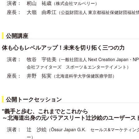
演者：
籾山 祐歳
（株式会社マルベリー）
座長：
大嶺 由希江
（公益財団法人 東京都福祉保健財団福祉
公開講座
体も心もレベルアップ！未来を切り拓く三つの力
演者：
牧谷 宇佐美
（一般社団法人 Next Creation Ja
会社ファイターズ スポーツ＆エンターテイメント）
座長：
井野 拓実
（北海道科学大学保健医療学部）
公開トークセッション
"義手と歩む、これまでとこれから
～北海道出身の元パラアスリート辻沙絵のユーザースト
演者：
辻 沙絵
（Össur Japan G.K. セールス&マー
ー）