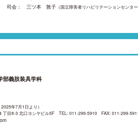
司会：
三ツ本 敦子
（国立障害者リハビリテーションセンター
学部義肢装具学科
025年7月1日より）
西4 丁目8-3 北口ヨシヤビル5F
TEL: 011-299-5910 FAX: 011-299-591
com