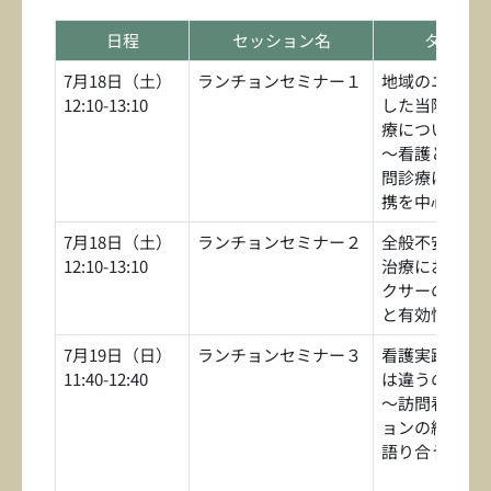
日程
セッション名
タイトル
7月18日（土）
ランチョンセミナー１
地域のニーズ
12:10-13:10
した当院の認
療について
～看護との協
問診療による
携を中心に～
7月18日（土）
ランチョンセミナー２
全般不安症（G
12:10-13:10
治療における
クサーの臨床
と有効性
7月19日（日）
ランチョンセミナー３
看護実践力と
11:40-12:40
は違うのか！
〜訪問看護ス
ョンの経営者
語り合うリア