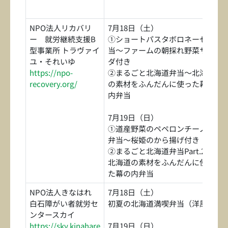
NPO法人リカバリ
7月18日（土）
ー 就労継続支援B
①ショートパスタボロネーゼ弁
型事業所 トラヴァイ
当～ファームの朝採れ野菜サラ
ユ・それいゆ
ダ付き
https://npo-
②まるごと北海道弁当～北海道
recovery.org/
の素材をふんだんに使った幕の
内弁当
7月19日（日）
①道産野菜のペペロンチーノ風
弁当～桜姫のから揚げ付き
②まるごと北海道弁当Part.2～
北海道の素材をふんだんに使っ
た幕の内弁当
NPO法人きなはれ
7月18日（土）
白石障がい者就労セ
初夏の北海道満喫弁当（洋風）
ンタースカイ
https://sky.kinahare
7月19日（日）