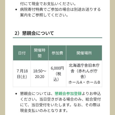
付にて現金でお支払いください。
病院寄付特典でご参加の場合は別途お送りする
案内をご参照してください。
2）懇親会について
開催時
日付
参加費
開催場所
間
北海道庁舎旧本庁
6,000円
７月18
18:50～
舎（赤れんが庁
（税
日(土)
20:20
舎）
込）
ホールA・ホールB
懇親会については、
懇親会参加登録
よりお申込
ください。当日空きがある場合のみ、総合受付
にて、当日受付をいたします。なお、その際は
現金支払いのみとなります。