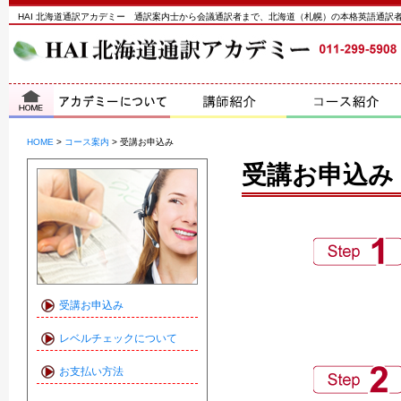
HAI 北海道通訳アカデミー 通訳案内士から会議通訳者まで、北海道（札幌）の本格英語通訳
HOME
>
コース案内
>
受講お申込み
受講お申込み
受講お申込み
レベルチェックについて
お支払い方法