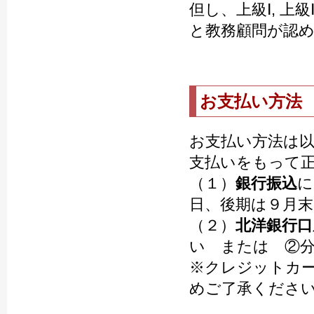
但し、上級Ⅰ, 
と教務顧問が認
お支払い方法
お支払い方法は
支払いをもって
（１）
銀行振込
に
日、後期は９月末
（２）
北洋銀行口
い または ②分
※クレジットカ
めご了承くださ