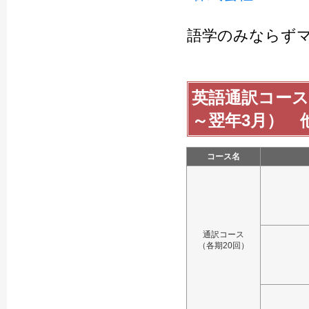
語学のみならず
英語通訳コース・
～翌年3月） 
コース名
通訳コース
（各期20回）