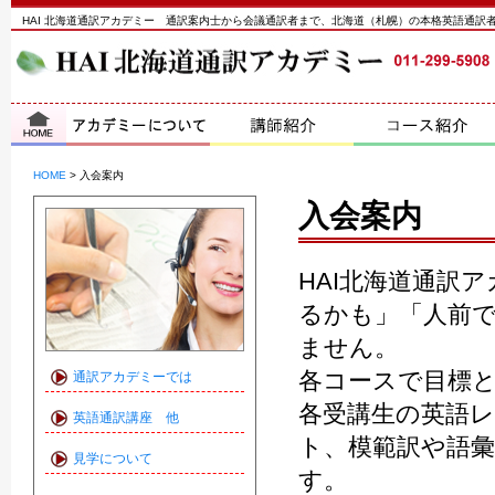
HAI 北海道通訳アカデミー 通訳案内士から会議通訳者まで、北海道（札幌）の本格英語通訳
HOME
>
入会案内
入会案内
HAI北海道通訳
るかも」「人前
ません。
各コースで目標
通訳アカデミーでは
各受講生の英語
英語通訳講座 他
ト、模範訳や語
見学について
す。