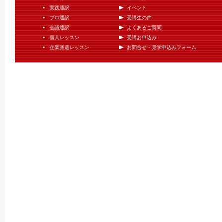
実践通訳
イベント
プロ通訳
受講生の声
会議通訳
よくあるご質問
個人レッスン
受講お申込み
企業派遣レッスン
お問合せ・見学申込みフォーム
Copyright(c)2008- Hokkaido Academy of Interpretation all rights reserved.